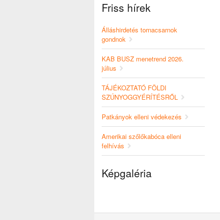
Friss hírek
Álláshirdetés tornacsarnok
gondnok
KAB BUSZ menetrend 2026.
július
TÁJÉKOZTATÓ FÖLDI
SZÚNYOGGYÉRÍTÉSRŐL
Patkányok elleni védekezés
Amerikai szőlőkabóca elleni
felhívás
Képgaléria