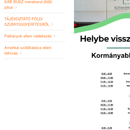
KAB BUSZ menetrend 2026.
július
TÁJÉKOZTATÓ FÖLDI
SZÚNYOGGYÉRÍTÉSRŐL
Patkányok elleni védekezés
Amerikai szőlőkabóca elleni
felhívás