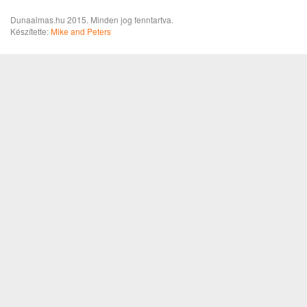
Dunaalmas.hu 2015. Minden jog fenntartva.
Készítette:
Mike and Peters