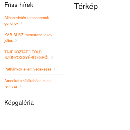
Friss hírek
Térkép
Álláshirdetés tornacsarnok
gondnok
KAB BUSZ menetrend 2026.
július
TÁJÉKOZTATÓ FÖLDI
SZÚNYOGGYÉRÍTÉSRŐL
Patkányok elleni védekezés
Amerikai szőlőkabóca elleni
felhívás
Képgaléria