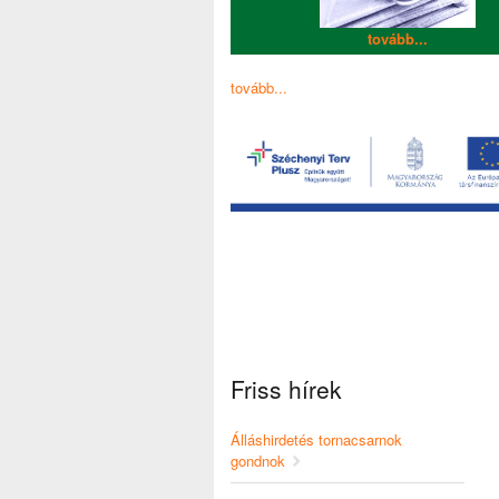
tovább...
tovább...
Friss hírek
Álláshirdetés tornacsarnok
gondnok