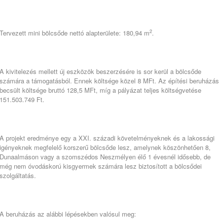
2
Tervezett mini bölcsőde nettó alapterülete: 180,94 m
.
A kivitelezés mellett új eszközök beszerzésére is sor kerül a bölcsőde
számára a támogatásból. Ennek költsége közel 8 MFt. Az építési beruházás
becsült költsége bruttó 128,5 MFt, míg a pályázat teljes költségvetése
151.503.749 Ft.
A projekt eredménye egy a XXI. századi követelményeknek és a lakossági
igényeknek megfelelő korszerű bölcsőde lesz, amelynek köszönhetően 8,
Dunaalmáson vagy a szomszédos Neszmélyen élő 1 évesnél idősebb, de
még nem óvodáskorú kisgyermek számára lesz biztosított a bölcsődei
szolgáltatás.
A beruházás az alábbi lépésekben valósul meg: