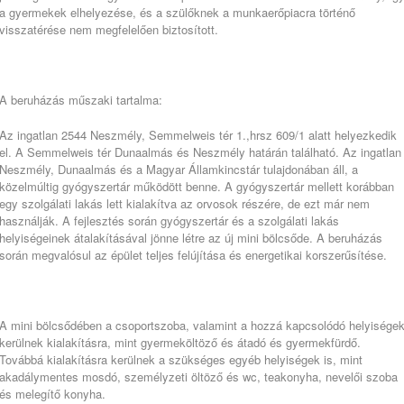
a gyermekek elhelyezése, és a szülőknek a munkaerőpiacra történő
visszatérése nem megfelelően biztosított.
A beruházás műszaki tartalma:
Az ingatlan 2544 Neszmély, Semmelweis tér 1.,hrsz 609/1 alatt helyezkedik
el. A Semmelweis tér Dunaalmás és Neszmély határán található. Az ingatlan
Neszmély, Dunaalmás és a Magyar Államkincstár tulajdonában áll, a
közelmúltig gyógyszertár működött benne. A gyógyszertár mellett korábban
egy szolgálati lakás lett kialakítva az orvosok részére, de ezt már nem
használják. A fejlesztés során gyógyszertár és a szolgálati lakás
helyiségeinek átalakításával jönne létre az új mini bölcsőde. A beruházás
során megvalósul az épület teljes felújítása és energetikai korszerűsítése.
A mini bölcsődében a csoportszoba, valamint a hozzá kapcsolódó helyisége
kerülnek kialakításra, mint gyermeköltöző és átadó és gyermekfürdő.
Továbbá kialakításra kerülnek a szükséges egyéb helyiségek is, mint
akadálymentes mosdó, személyzeti öltöző és wc, teakonyha, nevelői szoba
és melegítő konyha.