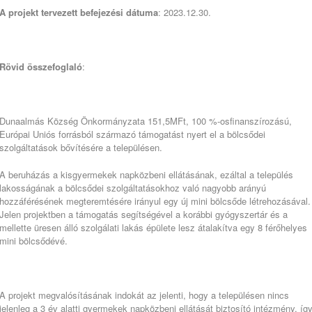
A projekt tervezett befejezési dátuma
: 2023.12.30.
Rövid összefoglaló
:
Dunaalmás Község Önkormányzata 151,5MFt, 100 %-osfinanszírozású,
Európai Uniós forrásból származó támogatást nyert el a bölcsődei
szolgáltatások bővítésére a településen.
A beruházás a kisgyermekek napközbeni ellátásának, ezáltal a település
lakosságának a bölcsődei szolgáltatásokhoz való nagyobb arányú
hozzáférésének megteremtésére irányul egy új mini bölcsőde létrehozásával.
Jelen projektben a támogatás segítségével a korábbi gyógyszertár és a
mellette üresen álló szolgálati lakás épülete lesz átalakítva egy 8 férőhelyes
mini bölcsődévé.
A projekt megvalósításának indokát az jelenti, hogy a településen nincs
jelenleg a 3 év alatti gyermekek napközbeni ellátását biztosító intézmény, íg