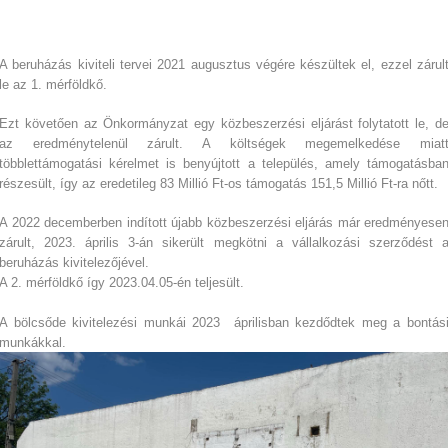
A beruházás kiviteli tervei 2021 augusztus végére készültek el, ezzel zárul
le az 1. mérföldkő.
Ezt követően az Önkormányzat egy közbeszerzési eljárást folytatott le, d
az eredménytelenül zárult. A költségek megemelkedése miat
többlettámogatási kérelmet is benyújtott a település, amely támogatásba
részesült, így az eredetileg 83 Millió Ft-os támogatás 151,5 Millió Ft-ra nőtt.
A 2022 decemberben indított újabb közbeszerzési eljárás már eredményese
zárult, 2023. április 3-án sikerült megkötni a vállalkozási szerződést 
beruházás kivitelezőjével.
A 2. mérföldkő így 2023.04.05-én teljesült.
A bölcsőde kivitelezési munkái 2023 áprilisban kezdődtek meg a bontás
munkákkal.