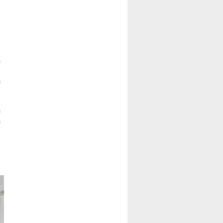
t
e
t
n
n
a
i