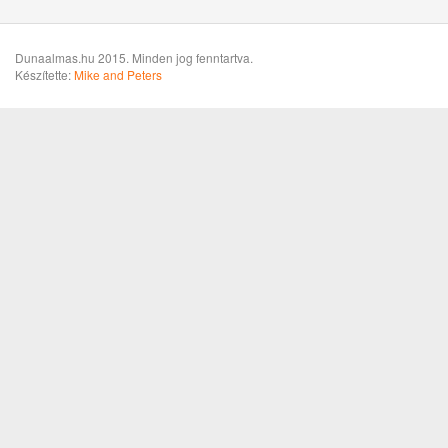
Dunaalmas.hu 2015. Minden jog fenntartva.
Készítette:
Mike and Peters