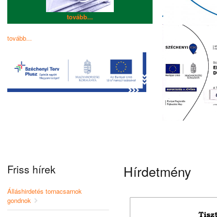
tovább...
tovább...
Friss hírek
Hírdetmény
Álláshirdetés tornacsarnok
gondnok