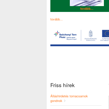
tovább...
tovább...
Friss hírek
Álláshirdetés tornacsarnok
gondnok