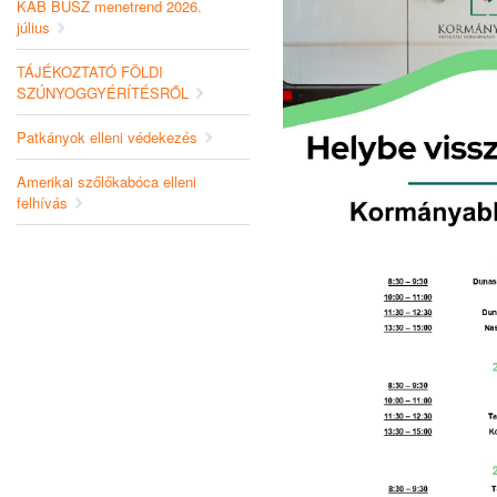
KAB BUSZ menetrend 2026.
július
TÁJÉKOZTATÓ FÖLDI
SZÚNYOGGYÉRÍTÉSRŐL
Patkányok elleni védekezés
Amerikai szőlőkabóca elleni
felhívás