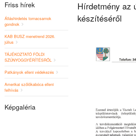
Friss hírek
Hírdetmény az ú
készítéséről
Álláshirdetés tornacsarnok
gondnok
KAB BUSZ menetrend 2026.
július
TÁJÉKOZTATÓ FÖLDI
SZÚNYOGGYÉRÍTÉSRŐL
Patkányok elleni védekezés
Amerikai szőlőkabóca elleni
felhívás
Képgaléria