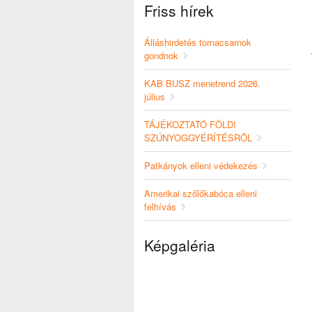
Friss hírek
Álláshirdetés tornacsarnok
gondnok
KAB BUSZ menetrend 2026.
július
TÁJÉKOZTATÓ FÖLDI
SZÚNYOGGYÉRÍTÉSRŐL
Patkányok elleni védekezés
Amerikai szőlőkabóca elleni
felhívás
Képgaléria