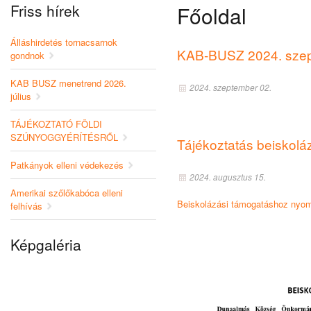
Friss hírek
Főoldal
Álláshirdetés tornacsarnok
KAB-BUSZ 2024. szep
gondnok
KAB BUSZ menetrend 2026.
2024. szeptember 02.
július
TÁJÉKOZTATÓ FÖLDI
SZÚNYOGGYÉRÍTÉSRŐL
Tájékoztatás beiskolá
Patkányok elleni védekezés
2024. augusztus 15.
Amerikai szőlőkabóca elleni
Beiskolázási támogatáshoz nyomt
felhívás
Képgaléria