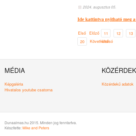
2024. augusztus 05.
Ide kattintva nyitható meg a 
Első
Előző
11
12
13
Következő
Utolsó
20
MÉDIA
KÖZÉRDE
Képgaléria
Közérdekű adatok
Hivatalos youtube csatorna
Dunaalmas.hu 2015. Minden jog fenntartva.
Készítette:
Mike and Peters