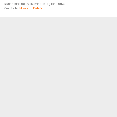
Dunaalmas.hu 2015. Minden jog fenntartva.
Készítette:
Mike and Peters