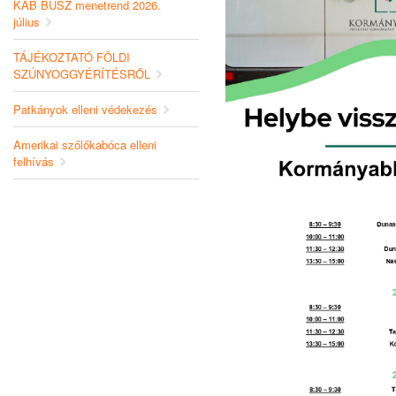
KAB BUSZ menetrend 2026.
július
TÁJÉKOZTATÓ FÖLDI
SZÚNYOGGYÉRÍTÉSRŐL
Patkányok elleni védekezés
Amerikai szőlőkabóca elleni
felhívás