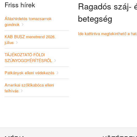
Friss hírek
Ragadós száj- 
betegség
Álláshirdetés tornacsarnok
gondnok
Ide kattintva megtekinthető a hat
KAB BUSZ menetrend 2026.
július
TÁJÉKOZTATÓ FÖLDI
SZÚNYOGGYÉRÍTÉSRŐL
Patkányok elleni védekezés
Amerikai szőlőkabóca elleni
felhívás