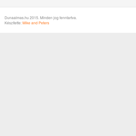
Dunaalmas.hu 2015. Minden jog fenntartva.
Készítette:
Mike and Peters