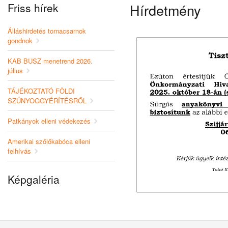
Friss hírek
Hírdetmény
Álláshirdetés tornacsarnok
gondnok
KAB BUSZ menetrend 2026.
július
TÁJÉKOZTATÓ FÖLDI
SZÚNYOGGYÉRÍTÉSRŐL
Patkányok elleni védekezés
Amerikai szőlőkabóca elleni
felhívás
Képgaléria