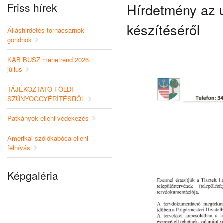
Friss hírek
Hírdetmény az ú
készítéséről
Álláshirdetés tornacsarnok
gondnok
KAB BUSZ menetrend 2026.
július
TÁJÉKOZTATÓ FÖLDI
SZÚNYOGGYÉRÍTÉSRŐL
Patkányok elleni védekezés
Amerikai szőlőkabóca elleni
felhívás
Képgaléria