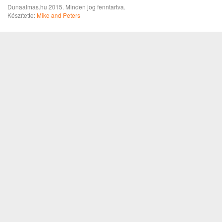
Dunaalmas.hu 2015. Minden jog fenntartva.
Készítette:
Mike and Peters