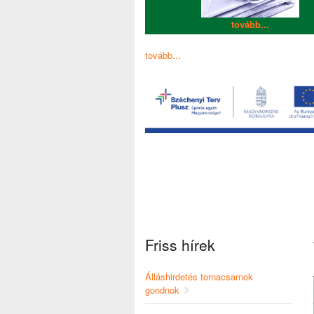
tovább...
tovább...
Friss hírek
Álláshirdetés tornacsarnok
gondnok