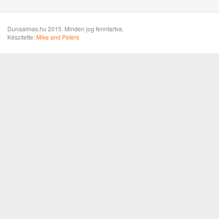
Dunaalmas.hu 2015. Minden jog fenntartva.
Készítette:
Mike and Peters