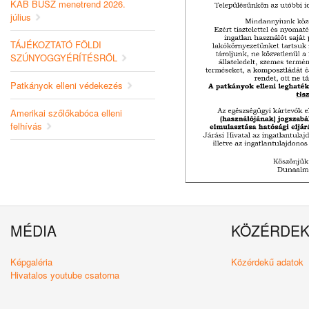
KAB BUSZ menetrend 2026.
július
TÁJÉKOZTATÓ FÖLDI
SZÚNYOGGYÉRÍTÉSRŐL
Patkányok elleni védekezés
Amerikai szőlőkabóca elleni
felhívás
MÉDIA
KÖZÉRDE
Képgaléria
Közérdekű adatok
Hivatalos youtube csatorna