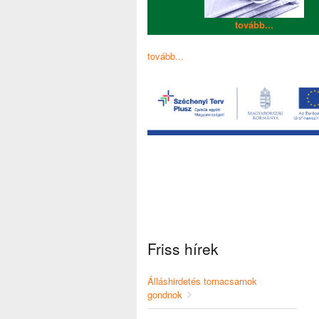
tovább...
tovább...
Friss hírek
Álláshirdetés tornacsarnok
gondnok