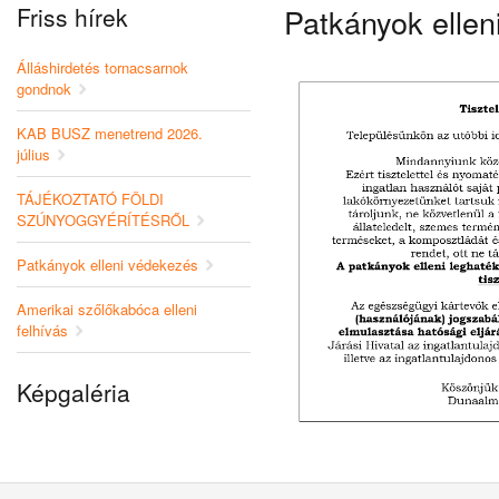
Friss hírek
Patkányok ellen
Álláshirdetés tornacsarnok
gondnok
KAB BUSZ menetrend 2026.
július
TÁJÉKOZTATÓ FÖLDI
SZÚNYOGGYÉRÍTÉSRŐL
Patkányok elleni védekezés
Amerikai szőlőkabóca elleni
felhívás
Képgaléria