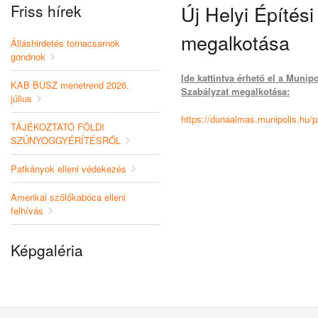
Friss hírek
Új Helyi Építés
megalkotása
Álláshirdetés tornacsarnok
gondnok
Ide kattintva érhető el a Munip
KAB BUSZ menetrend 2026.
Szabályzat megalkotása:
július
https://dunaalmas.munipolis.hu/p
TÁJÉKOZTATÓ FÖLDI
SZÚNYOGGYÉRÍTÉSRŐL
Patkányok elleni védekezés
Amerikai szőlőkabóca elleni
felhívás
Képgaléria