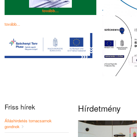
tovább...
tovább...
Friss hírek
Hírdetmény
Álláshirdetés tornacsarnok
gondnok