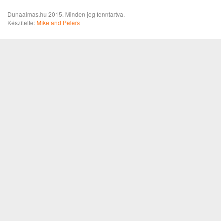
Dunaalmas.hu 2015. Minden jog fenntartva.
Készítette:
Mike and Peters