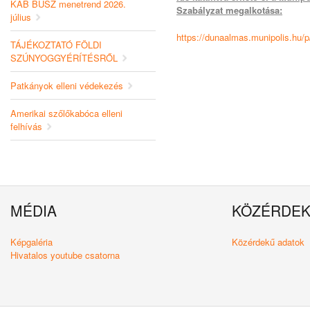
KAB BUSZ menetrend 2026.
Szabályzat megalkotása:
július
https://dunaalmas.munipolis.hu/p
TÁJÉKOZTATÓ FÖLDI
SZÚNYOGGYÉRÍTÉSRŐL
Patkányok elleni védekezés
Amerikai szőlőkabóca elleni
felhívás
MÉDIA
KÖZÉRDE
Képgaléria
Közérdekű adatok
Hivatalos youtube csatorna