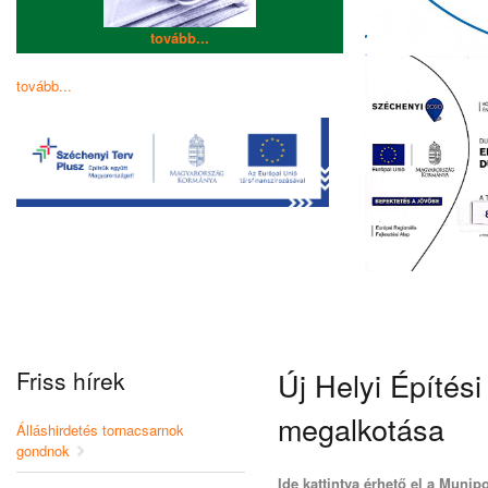
tovább...
tovább...
Friss hírek
Új Helyi Építés
megalkotása
Álláshirdetés tornacsarnok
gondnok
Ide kattintva érhető el a Munip