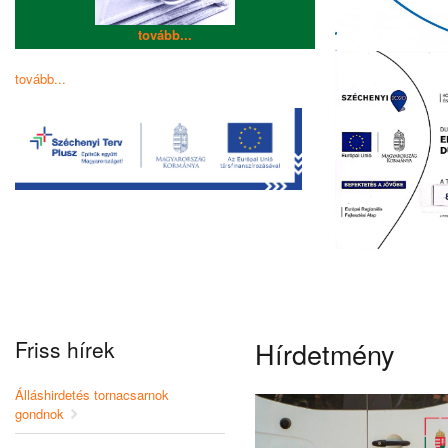
tovább...
tovább...
Friss hírek
Hírdetmény
Álláshirdetés tornacsarnok
gondnok