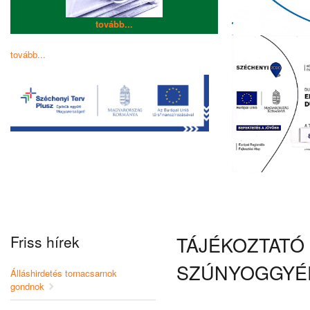
tovább...
tovább...
Friss hírek
TÁJÉKOZTATÓ 
SZÚNYOGGYÉ
Álláshirdetés tornacsarnok
gondnok