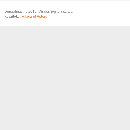
Dunaalmas.hu 2015. Minden jog fenntartva.
Készítette:
Mike and Peters