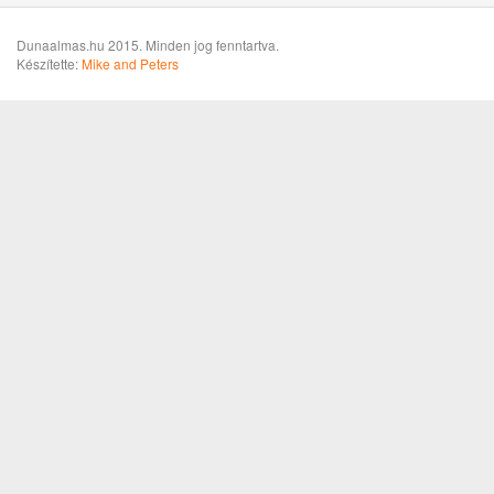
Dunaalmas.hu 2015. Minden jog fenntartva.
Készítette:
Mike and Peters