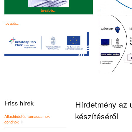
tovább...
tovább...
Friss hírek
Hírdetmény az ú
készítéséről
Álláshirdetés tornacsarnok
gondnok