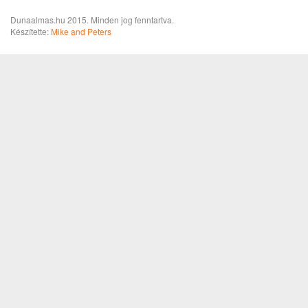
Dunaalmas.hu 2015. Minden jog fenntartva.
Készítette:
Mike and Peters