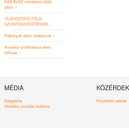
KAB BUSZ menetrend 2026.
július
TÁJÉKOZTATÓ FÖLDI
SZÚNYOGGYÉRÍTÉSRŐL
Patkányok elleni védekezés
Amerikai szőlőkabóca elleni
felhívás
MÉDIA
KÖZÉRDE
Képgaléria
Közérdekű adatok
Hivatalos youtube csatorna