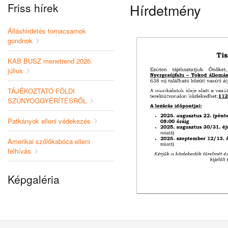
Friss hírek
Hírdetmény
Álláshirdetés tornacsarnok
gondnok
KAB BUSZ menetrend 2026.
július
TÁJÉKOZTATÓ FÖLDI
SZÚNYOGGYÉRÍTÉSRŐL
Patkányok elleni védekezés
Amerikai szőlőkabóca elleni
felhívás
Képgaléria