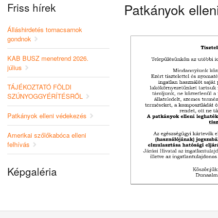
Friss hírek
Patkányok ellen
Álláshirdetés tornacsarnok
gondnok
KAB BUSZ menetrend 2026.
július
TÁJÉKOZTATÓ FÖLDI
SZÚNYOGGYÉRÍTÉSRŐL
Patkányok elleni védekezés
Amerikai szőlőkabóca elleni
felhívás
Képgaléria