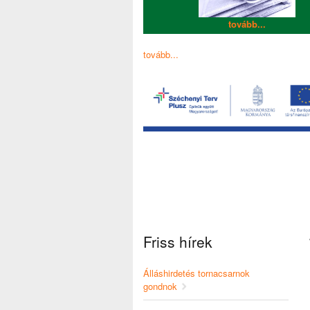
tovább...
tovább...
Friss hírek
Álláshirdetés tornacsarnok
gondnok