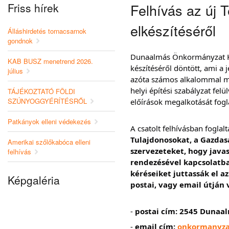
Friss hírek
Felhívás az új T
elkészítéséről
Álláshirdetés tornacsarnok
gondnok
Dunaalmás Önkormányzat Kép
KAB BUSZ menetrend 2026.
készítéséről döntött, ami a 
július
azóta számos alkalommal mó
helyi építési szabályzat felül
TÁJÉKOZTATÓ FÖLDI
SZÚNYOGGYÉRÍTÉSRŐL
előírások megalkotását fog
Patkányok elleni védekezés
A csatolt felhívásban foglal
Tulajdonosokat, a Gazdasá
Amerikai szőlőkabóca elleni
szervezeteket, hogy javas
felhívás
rendezésével kapcsolatba
kéréseiket juttassák el 
Képgaléria
postai, vagy email útján
-
postai cím: 2545 Dunaal
-
email cím:
onkormanyza