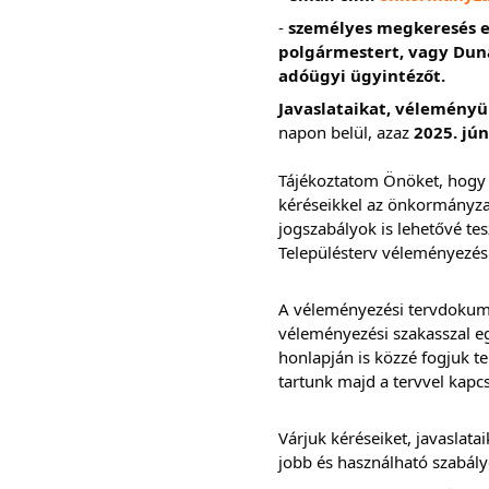
-
személyes megkeresés e
polgármestert, vagy Dun
adóügyi ügyintézőt.
Javaslataikat, véleményü
napon belül, azaz
2025. jún
Tájékoztatom Önöket, hogy 
kéréseikkel az önkormányzat
jogszabályok is lehetővé tes
Településterv véleményezés
A véleményezési tervdokume
véleményezési szakasszal e
honlapján is közzé fogjuk te
tartunk majd a tervvel kapc
Várjuk kéréseiket, javaslat
jobb és használható szabály