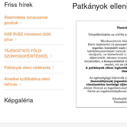
Friss hírek
Patkányok ellen
Álláshirdetés tornacsarnok
gondnok
KAB BUSZ menetrend 2026.
július
TÁJÉKOZTATÓ FÖLDI
SZÚNYOGGYÉRÍTÉSRŐL
Patkányok elleni védekezés
Amerikai szőlőkabóca elleni
felhívás
Képgaléria