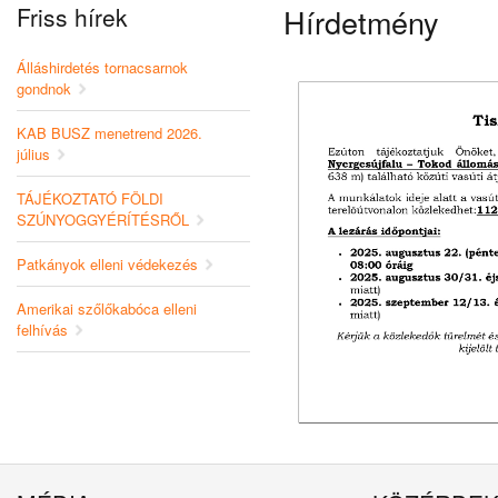
Friss hírek
Hírdetmény
Álláshirdetés tornacsarnok
gondnok
KAB BUSZ menetrend 2026.
július
TÁJÉKOZTATÓ FÖLDI
SZÚNYOGGYÉRÍTÉSRŐL
Patkányok elleni védekezés
Amerikai szőlőkabóca elleni
felhívás