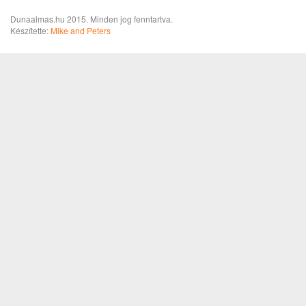
Dunaalmas.hu 2015. Minden jog fenntartva.
Készítette:
Mike and Peters