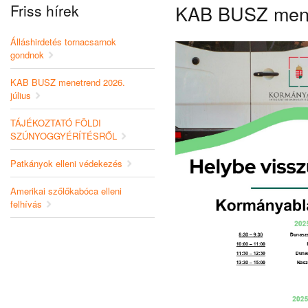
Friss hírek
KAB BUSZ menet
Álláshirdetés tornacsarnok
gondnok
KAB BUSZ menetrend 2026.
július
TÁJÉKOZTATÓ FÖLDI
SZÚNYOGGYÉRÍTÉSRŐL
Patkányok elleni védekezés
Amerikai szőlőkabóca elleni
felhívás