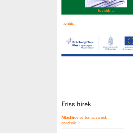
tovább...
tovább...
Friss hírek
Álláshirdetés tornacsarnok
gondnok