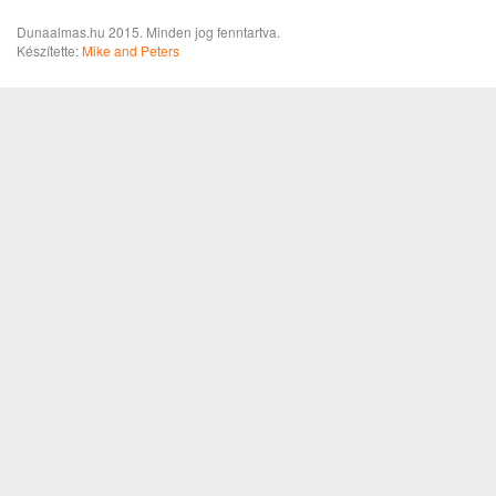
Dunaalmas.hu 2015. Minden jog fenntartva.
Készítette:
Mike and Peters