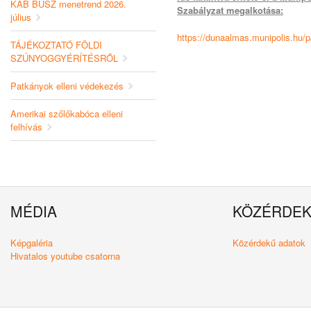
KAB BUSZ menetrend 2026.
Szabályzat megalkotása:
július
https://dunaalmas.munipolis.hu/p
TÁJÉKOZTATÓ FÖLDI
SZÚNYOGGYÉRÍTÉSRŐL
Patkányok elleni védekezés
Amerikai szőlőkabóca elleni
felhívás
MÉDIA
KÖZÉRDE
Képgaléria
Közérdekű adatok
Hivatalos youtube csatorna