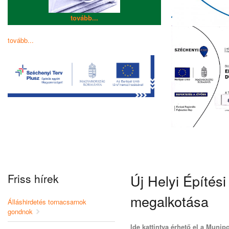
tovább...
tovább...
Friss hírek
Új Helyi Építés
megalkotása
Álláshirdetés tornacsarnok
gondnok
Ide kattintva érhető el a Munip