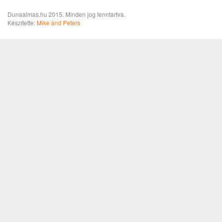
Dunaalmas.hu 2015. Minden jog fenntartva.
Készítette:
Mike and Peters