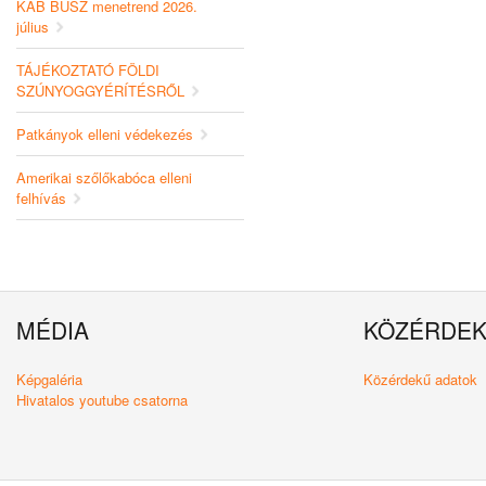
KAB BUSZ menetrend 2026.
július
TÁJÉKOZTATÓ FÖLDI
SZÚNYOGGYÉRÍTÉSRŐL
Patkányok elleni védekezés
Amerikai szőlőkabóca elleni
felhívás
MÉDIA
KÖZÉRDE
Képgaléria
Közérdekű adatok
Hivatalos youtube csatorna