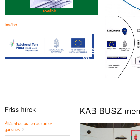
tovább...
tovább...
Friss hírek
KAB BUSZ menet
Álláshirdetés tornacsarnok
gondnok