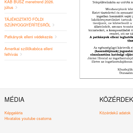
KAB BUSZ menetrend 2026.
július
TÁJÉKOZTATÓ FÖLDI
SZÚNYOGGYÉRÍTÉSRŐL
Patkányok elleni védekezés
Amerikai szőlőkabóca elleni
felhívás
MÉDIA
KÖZÉRDE
Képgaléria
Közérdekű adatok
Hivatalos youtube csatorna