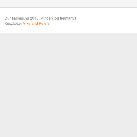
Dunaalmas.hu 2015. Minden jog fenntartva.
Készítette:
Mike and Peters