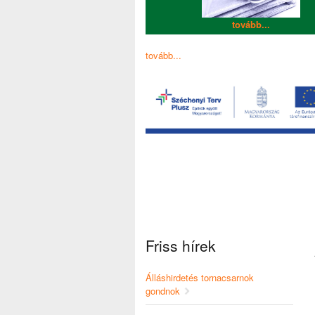
tovább...
tovább...
Friss hírek
Álláshirdetés tornacsarnok
gondnok