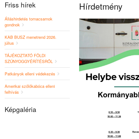
Friss hírek
Hírdetmény
Álláshirdetés tornacsarnok
gondnok
KAB BUSZ menetrend 2026.
július
TÁJÉKOZTATÓ FÖLDI
SZÚNYOGGYÉRÍTÉSRŐL
Patkányok elleni védekezés
Amerikai szőlőkabóca elleni
felhívás
Képgaléria