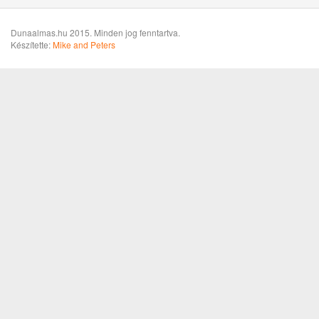
Dunaalmas.hu 2015. Minden jog fenntartva.
Készítette:
Mike and Peters