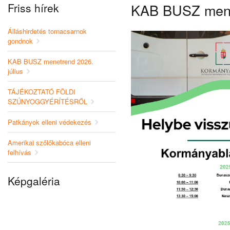
Friss hírek
KAB BUSZ menet
Álláshirdetés tornacsarnok
gondnok
KAB BUSZ menetrend 2026.
július
TÁJÉKOZTATÓ FÖLDI
SZÚNYOGGYÉRÍTÉSRŐL
Patkányok elleni védekezés
Amerikai szőlőkabóca elleni
felhívás
Képgaléria