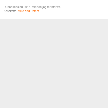
Dunaalmas.hu 2015. Minden jog fenntartva.
Készítette:
Mike and Peters