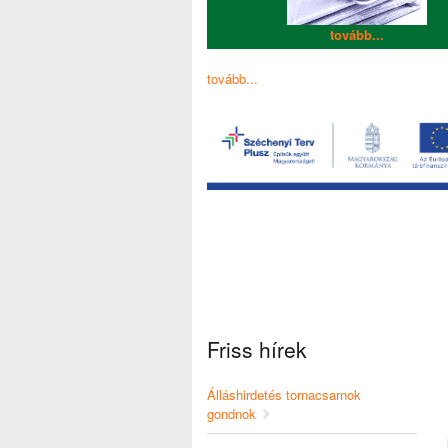
tovább...
tovább...
Friss hírek
Álláshirdetés tornacsarnok
gondnok