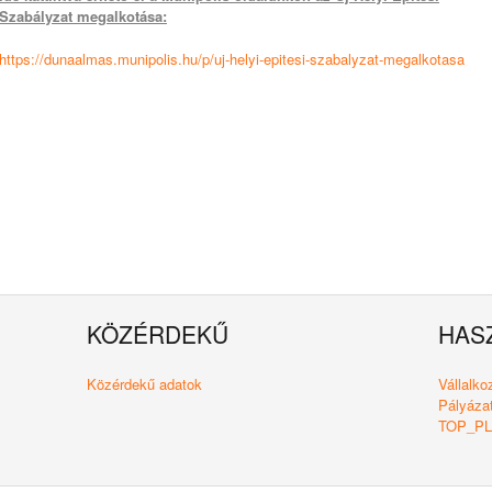
Szabályzat megalkotása:
https://dunaalmas.munipolis.hu/p/uj-helyi-epitesi-szabalyzat-megalkotasa
KÖZÉRDEKŰ
HAS
Közérdekű adatok
Vállalk
Pályázat
TOP_PLU