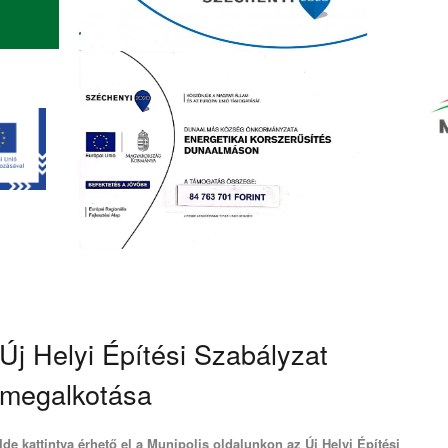
Új Helyi Építési Szabályzat
megalkotása
Ide kattintva érhető el a Munipolis oldalunkon az Új Helyi Építési