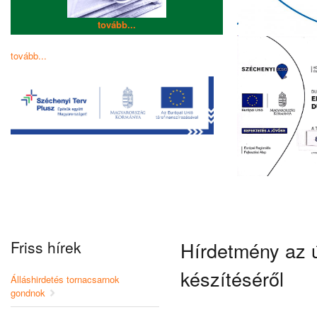
tovább...
tovább...
Friss hírek
Hírdetmény az ú
készítéséről
Álláshirdetés tornacsarnok
gondnok