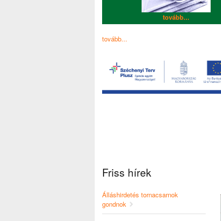
tovább...
tovább...
Friss hírek
Álláshirdetés tornacsarnok
gondnok