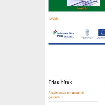
tovább...
tovább...
Friss hírek
Álláshirdetés tornacsarnok
gondnok