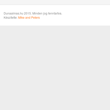
Dunaalmas.hu 2015. Minden jog fenntartva.
Készítette:
Mike and Peters