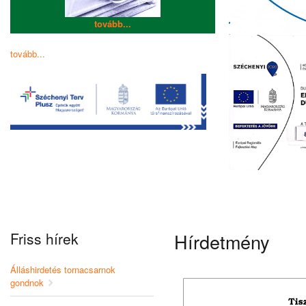
tovább...
tovább...
Friss hírek
Hírdetmény
Álláshirdetés tornacsarnok
gondnok