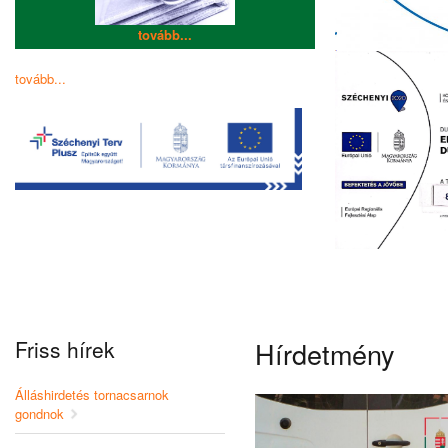
tovább...
tovább...
Friss hírek
Hírdetmény
Álláshirdetés tornacsarnok
gondnok